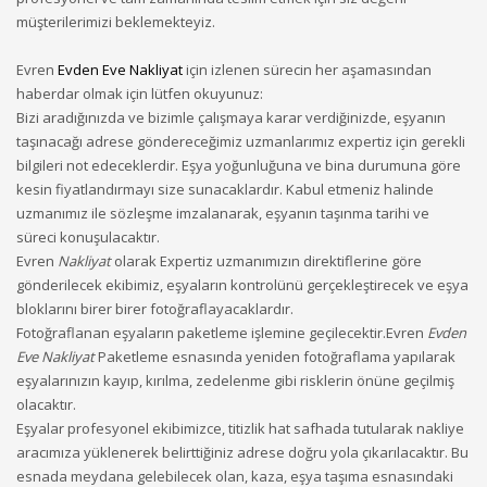
müşterilerimizi beklemekteyiz.
Evren
Evden Eve Nakliyat
için izlenen sürecin her aşamasından
haberdar olmak için lütfen okuyunuz:
Bizi aradığınızda ve bizimle çalışmaya karar verdiğinizde, eşyanın
taşınacağı adrese göndereceğimiz uzmanlarımız expertiz için gerekli
bilgileri not edeceklerdir. Eşya yoğunluğuna ve bina durumuna göre
kesin fiyatlandırmayı size sunacaklardır. Kabul etmeniz halinde
uzmanımız ile sözleşme imzalanarak, eşyanın taşınma tarihi ve
süreci konuşulacaktır.
Evren
Nakliyat
olarak Expertiz uzmanımızın direktiflerine göre
gönderilecek ekibimiz, eşyaların kontrolünü gerçekleştirecek ve eşya
bloklarını birer birer fotoğraflayacaklardır.
Fotoğraflanan eşyaların paketleme işlemine geçilecektir.Evren
Evden
Eve Nakliyat
Paketleme esnasında yeniden fotoğraflama yapılarak
eşyalarınızın kayıp, kırılma, zedelenme gibi risklerin önüne geçilmiş
olacaktır.
Eşyalar profesyonel ekibimizce, titizlik hat safhada tutularak nakliye
aracımıza yüklenerek belirttiğiniz adrese doğru yola çıkarılacaktır. Bu
esnada meydana gelebilecek olan, kaza, eşya taşıma esnasındaki